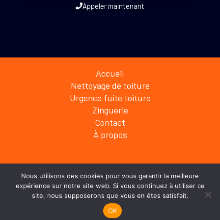
Appeler maintenant
Accueil
Nettoyage de toiture
Urgence fuite toiture
Zinguerie
Contact
À propos
Nous utilisons des cookies pour vous garantir la meilleure
Copyright © 2026 donnercouverture.com
expérience sur notre site web. Si vous continuez à utiliser ce
Appeler
site, nous supposerons que vous en êtes satisfait.
Powered by donnercouverture.com
06 67 85 80 64
OK